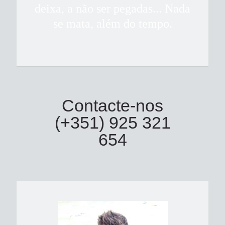
deixa, a não ser pegadas... Nada
se mata, além do tempo.
Contacte-nos
(+351) 925 321
654