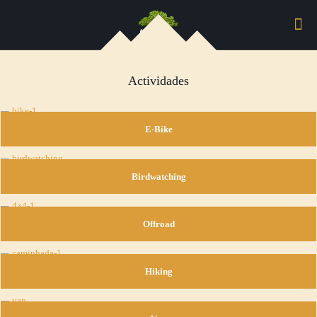
Actividades
E-Bike
Birdwatching
Offroad
Hiking