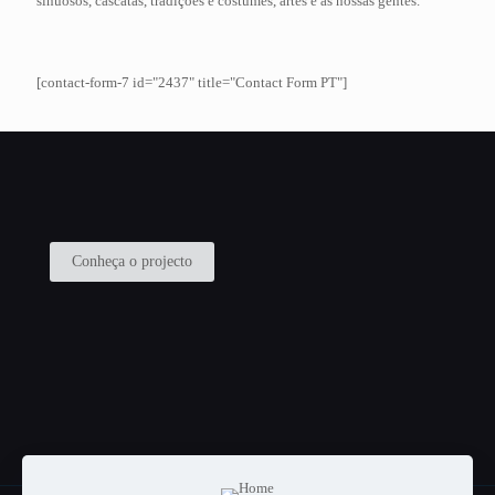
sinuosos, cascatas, tradições e costumes, artes e as nossas gentes.
[contact-form-7 id="2437" title="Contact Form PT"]
Conheça o projecto