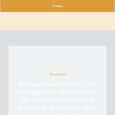
Canoa
Pensamento
Da natureza nada se tira, a não
ser fotografias... Nada se leva, a
não ser lembranças... Nada se
deixa, a não ser pegadas... Nada