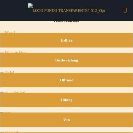
Actividades
E-Bike
Birdwatching
Offroad
Hiking
Van