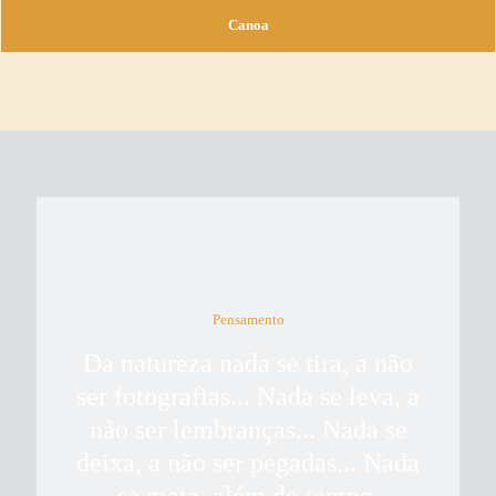
Canoa
Pensamento
Da natureza nada se tira, a não
ser fotografias... Nada se leva, a
não ser lembranças... Nada se
deixa, a não ser pegadas... Nada