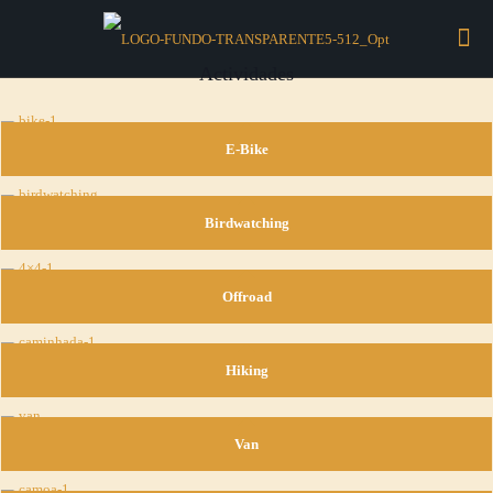
Actividades
E-Bike
Birdwatching
Offroad
Hiking
Van