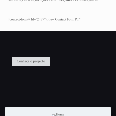
sinuosos, cascatas, tradições e costumes, artes e as nossas gentes.
[contact-form-7 id="2437" title="Contact Form PT"]
Conheça o projecto