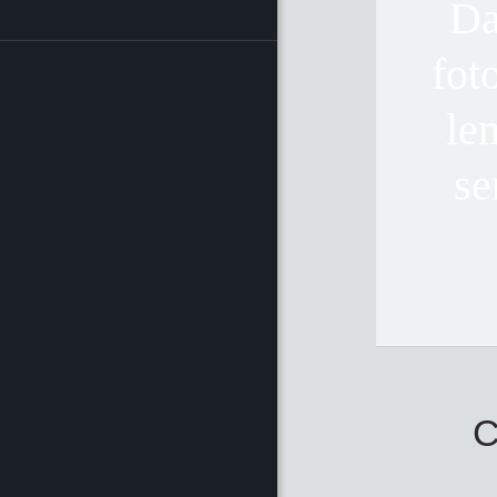
Da
fot
le
se
C