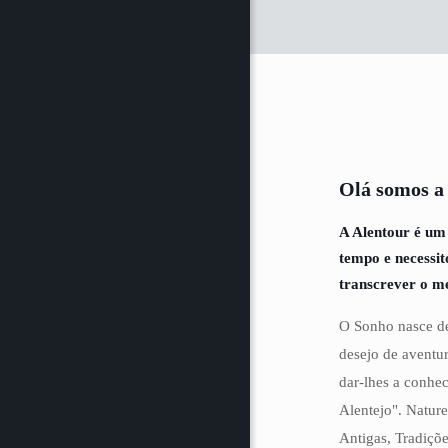
Olá somos a
A Alentour é um
tempo e necessi
transcrever o m
O Sonho nasce de
desejo de aventur
dar-lhes a conhe
Alentejo". Natur
Antigas, Tradiçõe