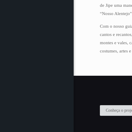
de Jipe uma mane
“Nosso Alentejo"
Com o nosso guia
cantos e recantos
montes e vales, c
costumes, artes e
Conheça o proj