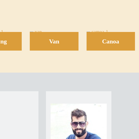
ing
Van
Canoa