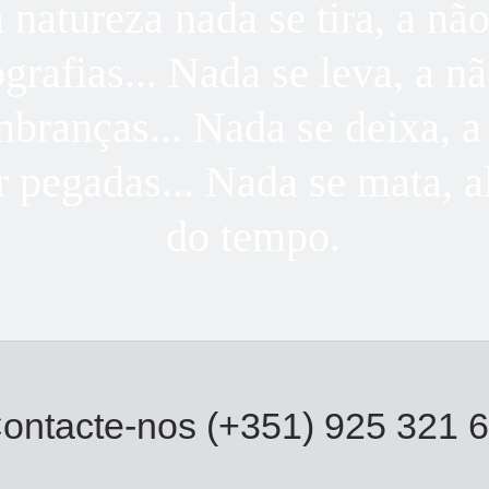
 natureza nada se tira, a não
ografias... Nada se leva, a nã
mbranças... Nada se deixa, a
r pegadas... Nada se mata, 
do tempo.
ontacte-nos (+351) 925 321 