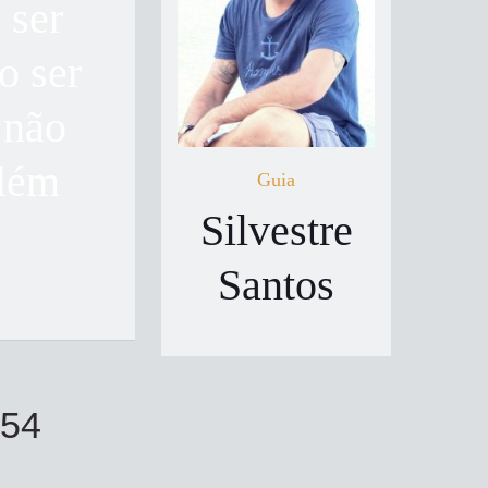
 ser
o ser
 não
além
Guia
Silvestre
Santos
654