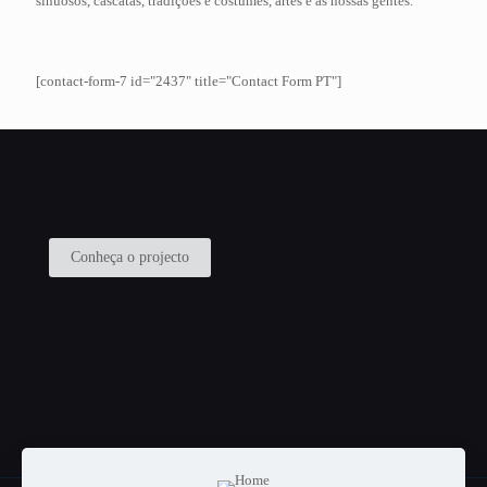
sinuosos, cascatas, tradições e costumes, artes e as nossas gentes.
[contact-form-7 id="2437" title="Contact Form PT"]
Conheça o projecto