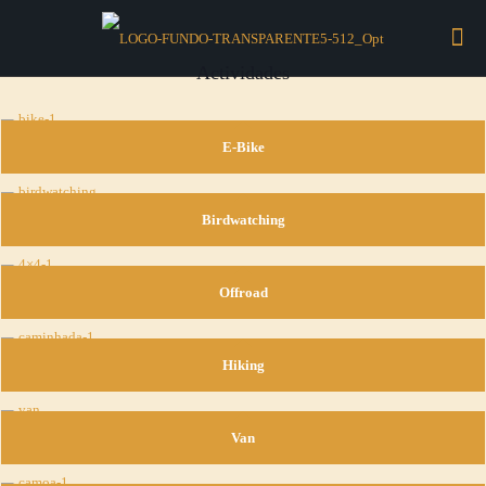
Actividades
E-Bike
Birdwatching
Offroad
Hiking
Van