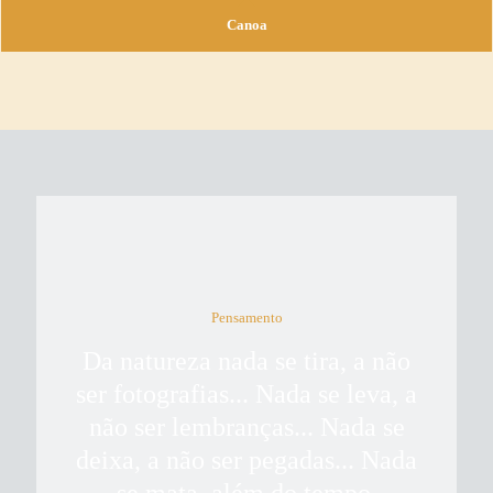
Canoa
Pensamento
Da natureza nada se tira, a não
ser fotografias... Nada se leva, a
não ser lembranças... Nada se
deixa, a não ser pegadas... Nada