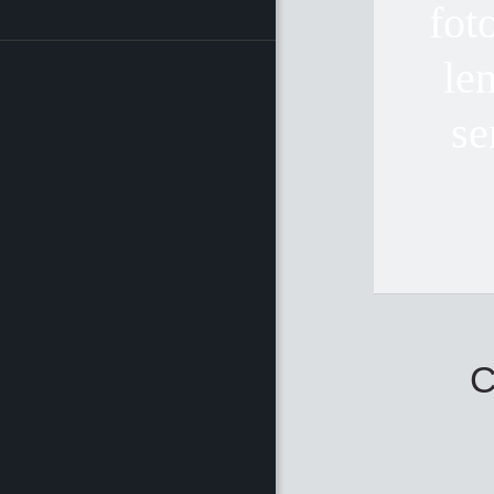
fot
le
se
C