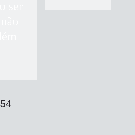
o ser
 não
além
654