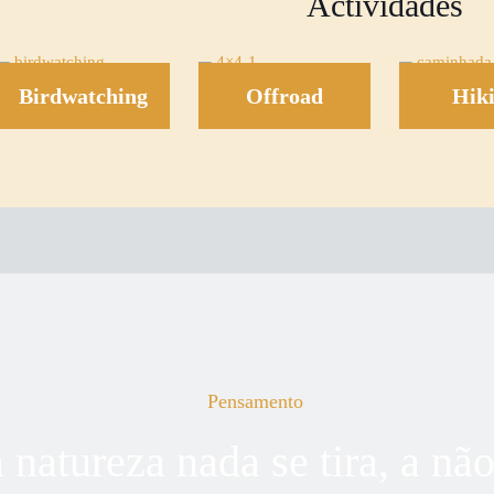
Actividades
Birdwatching
Offroad
Hik
Pensamento
 natureza nada se tira, a não