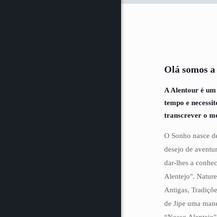
Olá somos a
A Alentour é um
tempo e necessi
transcrever o m
O Sonho nasce de
desejo de aventur
dar-lhes a conhe
Alentejo". Natur
Antigas, Tradiçõe
de Jipe uma mane