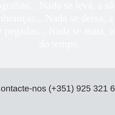
ografias... Nada se leva, a nã
mbranças... Nada se deixa, a
r pegadas... Nada se mata, 
do tempo.
ontacte-nos (+351) 925 321 