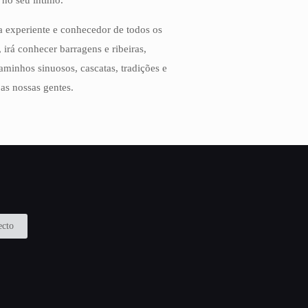
 no seu íntimo.
 experiente e conhecedor de todos os
, irá conhecer barragens e ribeiras,
aminhos sinuosos, cascatas, tradições e
 as nossas gentes.
ecto