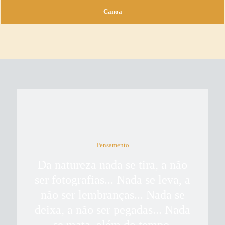
Canoa
Pensamento
Da natureza nada se tira, a não
ser fotografias... Nada se leva, a
não ser lembranças... Nada se
deixa, a não ser pegadas... Nada