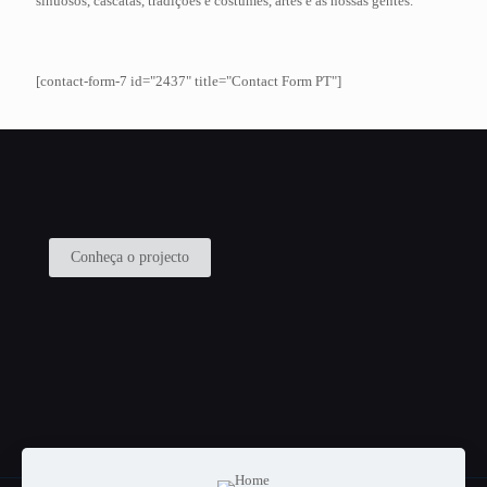
sinuosos, cascatas, tradições e costumes, artes e as nossas gentes.
[contact-form-7 id="2437" title="Contact Form PT"]
Conheça o projecto