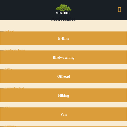
Actividades
E-Bike
Birdwatching
Offroad
Hiking
Van