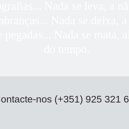
ografias... Nada se leva, a nã
mbranças... Nada se deixa, a
r pegadas... Nada se mata, 
do tempo.
ontacte-nos (+351) 925 321 