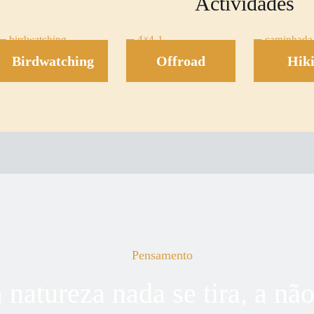
Actividades
Birdwatching
Offroad
Hik
Pensamento
 natureza nada se tira, a não