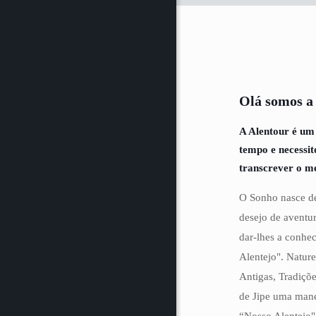
Olá somos a
A Alentour é um
tempo e necessi
transcrever o m
O Sonho nasce de
desejo de aventur
dar-lhes a conhe
Alentejo". Natur
Antigas, Tradiçõe
de Jipe uma mane