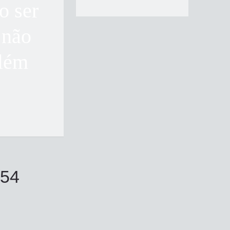
o ser
 não
além
654