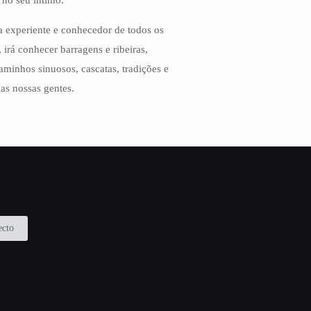
 no seu íntimo.
 experiente e conhecedor de todos os
, irá conhecer barragens e ribeiras,
aminhos sinuosos, cascatas, tradições e
 as nossas gentes.
ecto