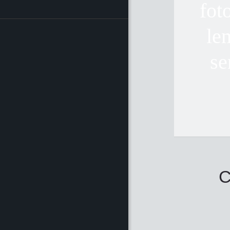
fot
le
se
C