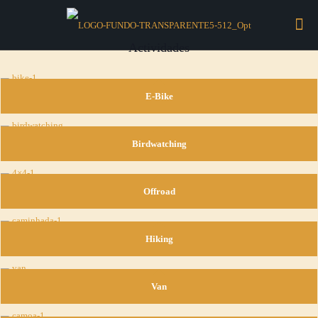
Actividades
E-Bike
Birdwatching
Offroad
Hiking
Van