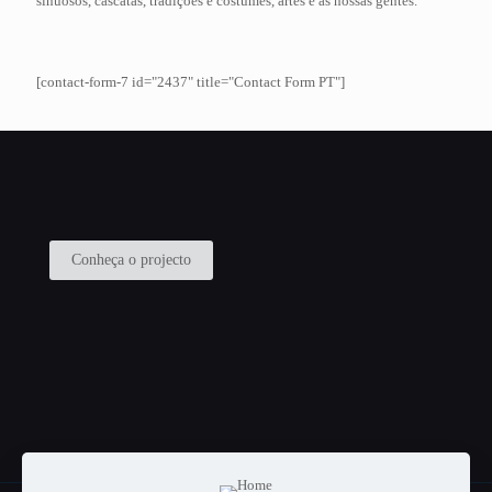
sinuosos, cascatas, tradições e costumes, artes e as nossas gentes.
[contact-form-7 id="2437" title="Contact Form PT"]
Conheça o projecto