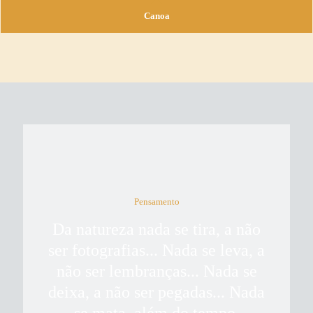
Canoa
Pensamento
Da natureza nada se tira, a não
ser fotografias... Nada se leva, a
não ser lembranças... Nada se
deixa, a não ser pegadas... Nada