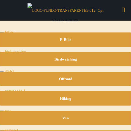
Actividades
E-Bike
Birdwatching
Offroad
Hiking
Van