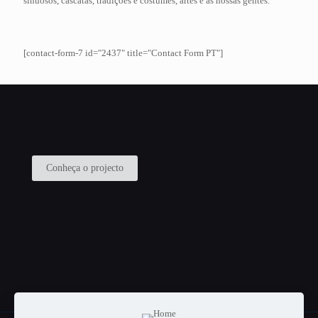
sinuosos, cascatas, tradições e costumes, artes e as nossas gentes.
[contact-form-7 id="2437" title="Contact Form PT"]
Conheça o projecto