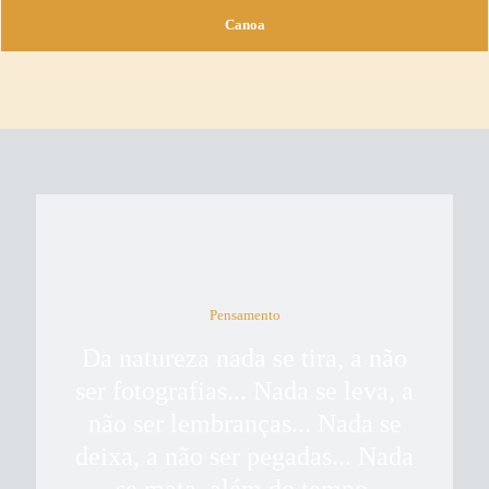
Canoa
Pensamento
Da natureza nada se tira, a não
ser fotografias... Nada se leva, a
não ser lembranças... Nada se
deixa, a não ser pegadas... Nada