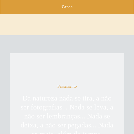
Canoa
Pensamento
Da natureza nada se tira, a não
ser fotografias... Nada se leva, a
não ser lembranças... Nada se
deixa, a não ser pegadas... Nada