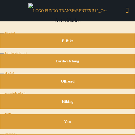
Actividades
E-Bike
Birdwatching
Offroad
Hiking
Van