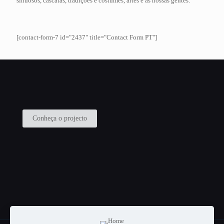
sinuosos, cascatas, tradições e costumes, artes e as nossas gentes.
[contact-form-7 id="2437" title="Contact Form PT"]
Conheça o projecto