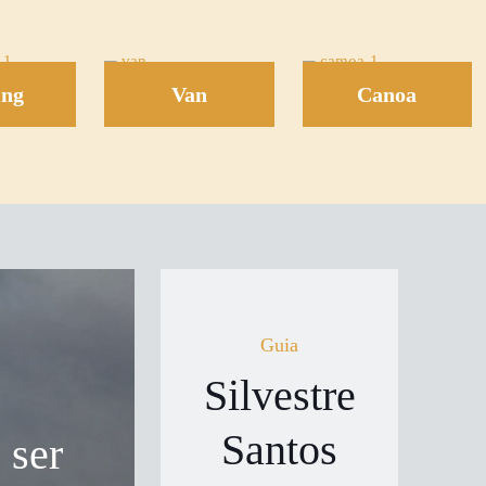
ing
Van
Canoa
Guia
Silvestre
Santos
 ser