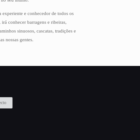
 no seu íntimo.
 experiente e conhecedor de todos os
, irá conhecer barragens e ribeiras,
aminhos sinuosos, cascatas, tradições e
 as nossas gentes.
ecto