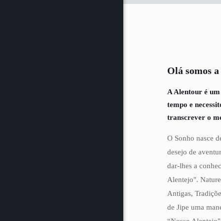
Olá somos a
A Alentour é um
tempo e necessi
transcrever o m
O Sonho nasce de
desejo de aventur
dar-lhes a conhe
Alentejo". Natur
Antigas, Tradiçõe
de Jipe uma mane