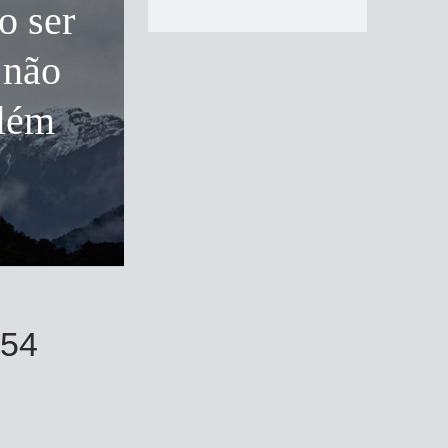
o ser
 não
além
654