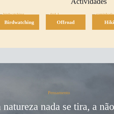
Actividades
Birdwatching
Offroad
Hik
Pensamento
 natureza nada se tira, a não