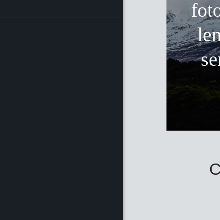
fot
le
se
C