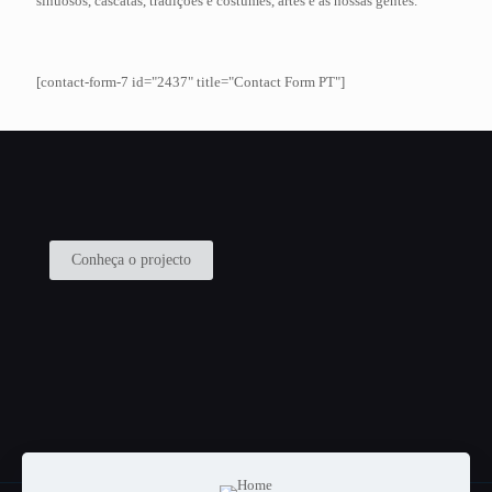
sinuosos, cascatas, tradições e costumes, artes e as nossas gentes.
[contact-form-7 id="2437" title="Contact Form PT"]
Conheça o projecto