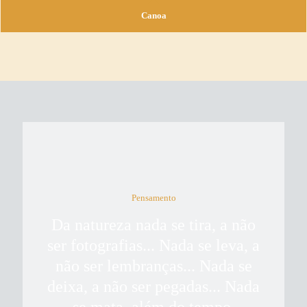
Canoa
Pensamento
Da natureza nada se tira, a não
ser fotografias... Nada se leva, a
não ser lembranças... Nada se
deixa, a não ser pegadas... Nada