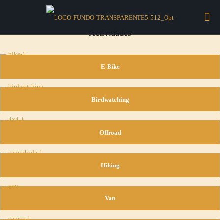
Actividades
E-Bike
Birdwatching
Offroad
Hiking
Van