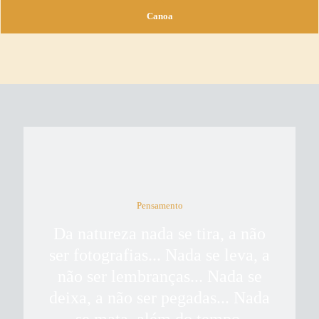
Canoa
Pensamento
Da natureza nada se tira, a não
ser fotografias... Nada se leva, a
não ser lembranças... Nada se
deixa, a não ser pegadas... Nada