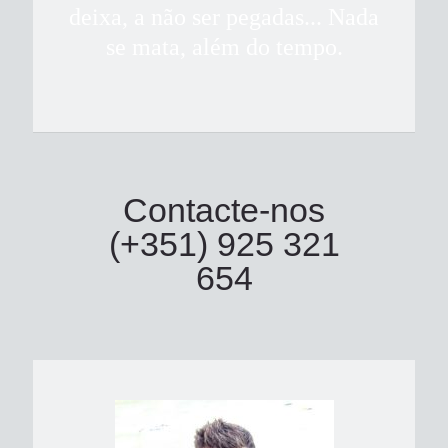
deixa, a não ser pegadas... Nada
se mata, além do tempo.
Contacte-nos
(+351) 925 321
654