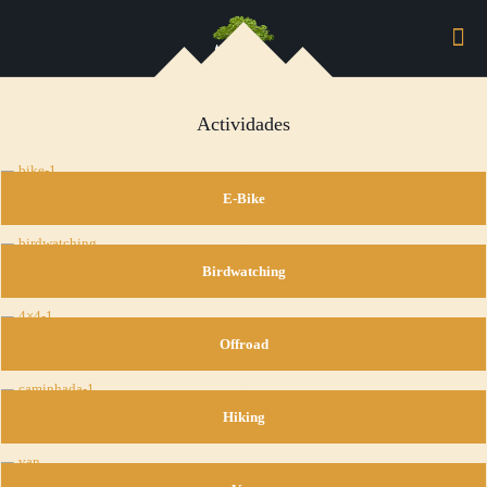
Actividades
E-Bike
Birdwatching
Offroad
Hiking